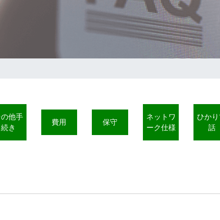
その他手
ネットワ
ひかり
費用
保守
続き
ーク仕様
話