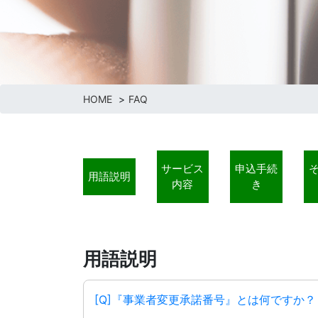
HOME
FAQ
サービス
申込手続
用語説明
内容
き
用語説明
[Q]『事業者変更承諾番号』とは何ですか？