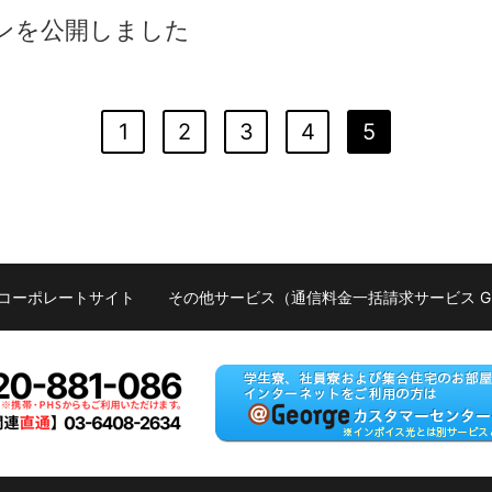
ンを公開しました
1
2
3
4
5
コーポレートサイト
その他サービス（
通信料金一括請求サービス G