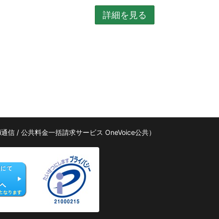
詳細を見る
i通信
/
公共料金一括請求サービス OneVoice公共
）